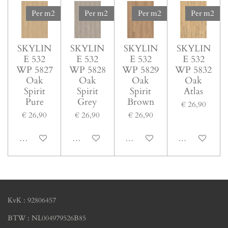
Per m2
Per m2
Per m2
Per m2
SKYLIN
SKYLIN
SKYLIN
SKYLIN
E 532
E 532
E 532
E 532
WP 5827
WP 5828
WP 5829
WP 5832
Oak
Oak
Oak
Oak
Spirit
Spirit
Spirit
Atlas
Pure
Grey
Brown
€ 26,90
€ 26,90
€ 26,90
€ 26,90
Bekijk details
Bekijk details
Bekijk details
Bekijk details
KvK : 92806457
BTW : NL004979526B85