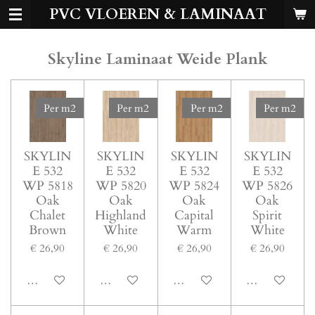
PVC VLOEREN & LAMINAAT
Ga
direct
naar
Skyline Laminaat Weide Plank
de
hoofdinhoud
Per m2
Per m2
Per m2
Per m2
SKYLIN
SKYLIN
SKYLIN
SKYLIN
E 532
E 532
E 532
E 532
WP 5818
WP 5820
WP 5824
WP 5826
Oak
Oak
Oak
Oak
Chalet
Highland
Capital
Spirit
Brown
White
Warm
White
€ 26,90
€ 26,90
€ 26,90
€ 26,90
Bekijk details
Bekijk details
Bekijk details
Bekijk details