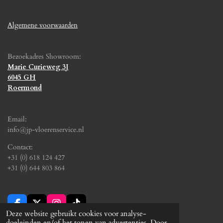
Algemene voorwaarden
Bezoekadres Showroom:
Marie Curieweg 3J
6045 GH
Roermond
Email:
info@jp-vloerenservice.nl
Contact:
+31 (0) 618 124 427
+31 (0) 644 803 864
F
X
I
T
Deze website gebruikt cookies voor analyse-
a
n
i
© 2024 - 2026 JP Vloerenservice
doeleinden en/of het tonen van advertenties. Door