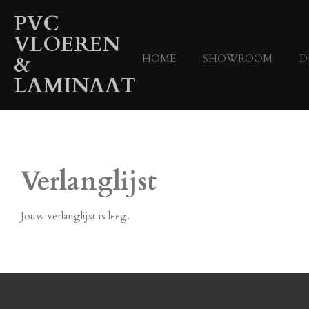
Ga
PVC
direct
VLOEREN
naar
&
HOME
SHOWROOM
D
de
hoofdinhoud
LAMINAAT
Verlanglijst
Jouw verlanglijst is leeg.