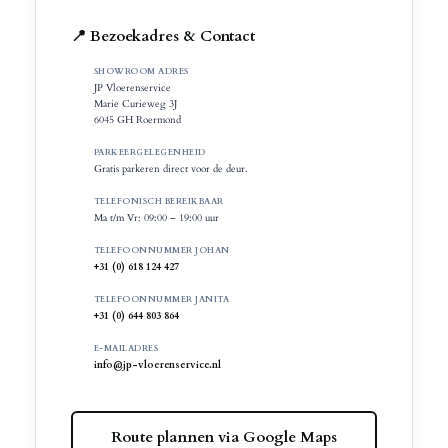
📍 Bezoekadres & Contact
SHOWROOM ADRES
JP Vloerenservice
Marie Curieweg 3J
6045 GH Roermond
PARKEERGELEGENHEID
Gratis parkeren direct voor de deur.
TELEFONISCH BEREIKBAAR
Ma t/m Vr: 09:00 – 19:00 uur
TELEFOONNUMMER JOHAN
+31 (0) 618 124 427
TELEFOONNUMMER JANITA
+31 (0) 644 803 864
E-MAILADRES
info@jp-vloerenservice.nl
Route plannen via Google Maps