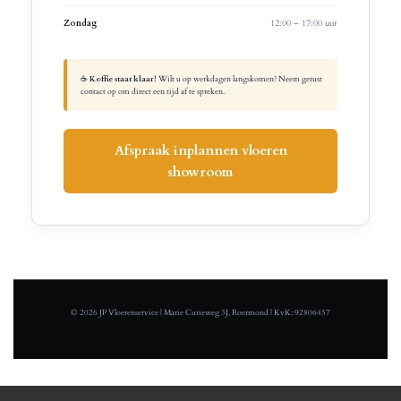
Zondag
12:00 – 17:00 uur
☕
Koffie staat klaar!
Wilt u op werkdagen langskomen? Neem gerust
contact op om direct een tijd af te spreken.
Afspraak inplannen vloeren
showroom
© 2026 JP Vloerenservice | Marie Curieweg 3J, Roermond | KvK: 92806457