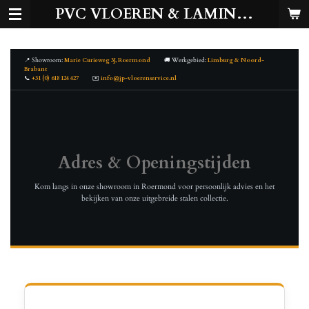
PVC VLOEREN & LAMINAAT
Ga
direct
naar
de
📍 Showroom:
Marie Curieweg 3J, Roermond
🚚 Werkgebied:
Limburg & Noord-
Brabant
hoofdinhoud
📞
+31 (0) 618 124 427
✉️
info@jp-vloerenservice.nl
Adres & Openingstijden
Kom langs in onze showroom in Roermond voor persoonlijk advies en het
bekijken van onze uitgebreide stalen collectie.