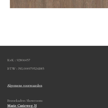
KvK : 92806457
BTW : NL004979526B85
Algemene voorwaarden
Bezoekadres Showroom:
Marie Curieweg 3J