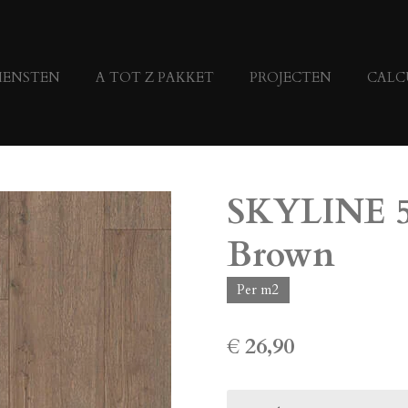
IENSTEN
A TOT Z PAKKET
PROJECTEN
CALC
SKYLINE 5
Brown
Per m2
€ 26,90