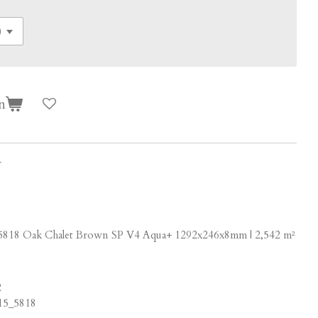
n
+
18 Oak Chalet Brown SP V4 Aqua+ 1292x246x8mm | 2,542 m²
2
15_5818