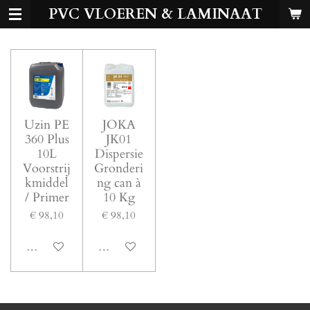
PVC VLOEREN & LAMINAAT
Ga
direct
naar
de
hoofdinhoud
Uzin PE
JOKA
360 Plus
JK01
10L
Dispersie
Voorstrij
Gronderi
kmiddel
ng can à
/ Primer
10 Kg
€ 98,10
€ 98,10
In winkelwagen
In winkelwagen