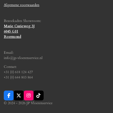
Algemene voorwaarden
Bezoekadres Showroom:
Marie Curieweg 3J
6045 GH
Roermond
Email:
info@jp-vloerenservice.nl
Contact:
+31 (0) 618 124 427
+31 (0) 644 803 864
F
X
I
T
a
n
i
© 2024 - 2026 JP Vloerenservice
c
s
k
e
t
T