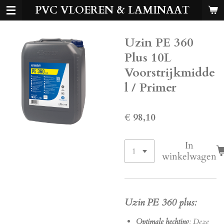
PVC VLOEREN & LAMINAAT
Ga
direct
naar
Uzin PE 360
de
hoofdinhoud
Plus 10L
Voorstrijkmidde
l / Primer
€ 98,10
In
winkelwagen
Uzin PE 360 plus:
Optimale hechting
: Deze