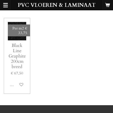
PVC VLOEREN & LAMINAAT
Ga
direct
naar
de
hoofdinhoud
Per m2 €
33,75
Black
Line
Graphite
200cm
breed
€ 67,50
Bekijk details