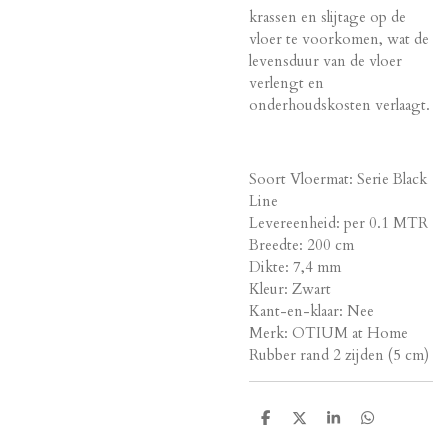
krassen en slijtage op de
vloer te voorkomen, wat de
levensduur van de vloer
verlengt en
onderhoudskosten verlaagt.
Soort
Vloermat:
Serie
Black
Line
Levereenheid: per 0.1
MTR
Breedte:
200 cm
Dikte:
7,4 mm
Kleur:
Zwart
Kant-en-klaar:
Nee
Merk:
OTIUM at Home
Rubber rand
2 zijden (5 cm)
D
D
S
D
e
e
h
e