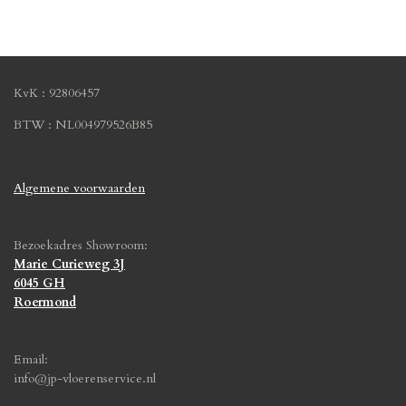
l
e
a
l
e
l
r
e
n
e
n
KvK : 92806457
BTW : NL004979526B85
Algemene voorwaarden
Bezoekadres Showroom:
Marie Curieweg 3J
6045 GH
Roermond
Email:
info@jp-vloerenservice.nl