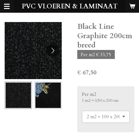
PVC VLOEREN & LAMINAAT
Ga
direct
naar
Black Line
de
hoofdinhoud
Graphite 200cm
breed
Per m2 € 33,75
€ 67,50
Per m2
1 m2 = 0,50 x 200 cm