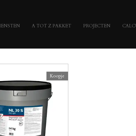
IENSTEN
A TOT Z PAKKET
PROJECTEN
CALC
Koopje