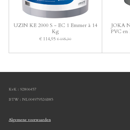
UZIN KE 2000 S - EC 1 Emmer à 14
JOKA NL
Kg
PVC en 
€ 114,95
€ 195,30
KvK : 92806457
BTW : NL004979526B85
Algemene voorwaarden