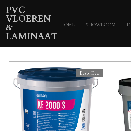
Ga
PVC
direct
VLOEREN
naar
&
HOME
SHOWROOM
D
de
hoofdinhoud
LAMINAAT
Beste Deal