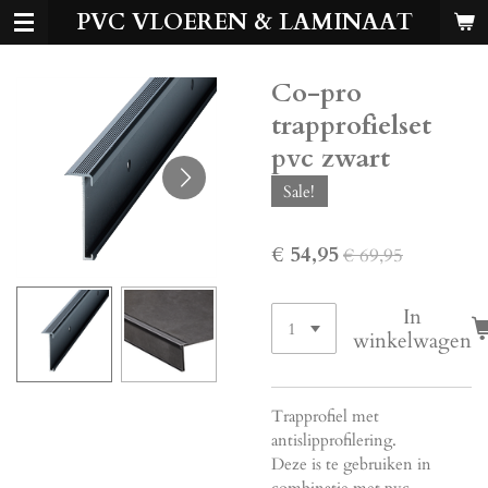
PVC VLOEREN & LAMINAAT
Ga
direct
naar
Co-pro
de
hoofdinhoud
trapprofielset
pvc zwart
Sale!
€ 54,95
€ 69,95
In
winkelwagen
Trapprofiel met
antislipprofilering.
Deze is te gebruiken in