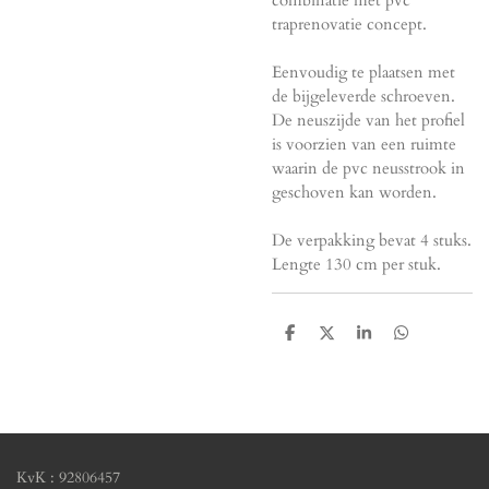
combinatie met pvc
traprenovatie concept.
Eenvoudig te plaatsen met
de bijgeleverde schroeven.
De neuszijde van het profiel
is voorzien van een ruimte
waarin de pvc neusstrook in
geschoven kan worden.
De verpakking bevat 4 stuks.
Lengte 130 cm per stuk.
D
D
S
D
e
e
h
e
l
e
a
l
e
l
r
e
n
e
n
KvK : 92806457