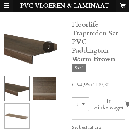
PVC VLOEREN & LAMINAAT
Ga
direct
naar
Floorlife
de
hoofdinhoud
Traptreden Set
PVC
Paddington
Warm Brown
Sale!
€ 94,95
€ 109,80
In
winkelwagen
Set bestaat uit: