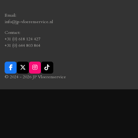
Email:
info@jp-vloerenservice.nl
Contact:
+31 (0) 618 124 427
+31 (0) 644 803 864
F
X
I
T
a
n
i
© 2024 - 2026 JP Vloerenservice
c
s
k
e
t
T
b
a
o
o
g
k
o
r
k
a
m