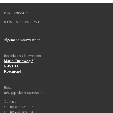
KvK : 92806457
BTW : NL004979526B85
Algemene voorwaarden
Bezoekadres Showroom:
Marie Curieweg 3J
6045 GH
Roermond
Email:
info@jp-vloerenservice.nl
Contact:
+31 (0) 618 124 427
+31 (0) 644 803 864