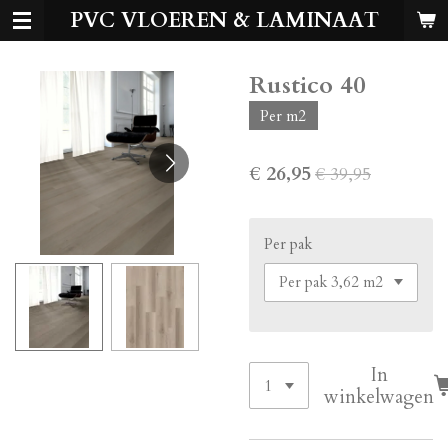
PVC VLOEREN & LAMINAAT
Ga
direct
naar
Rustico 40
de
hoofdinhoud
Per m2
€ 26,95
€ 39,95
Per pak
In
winkelwagen