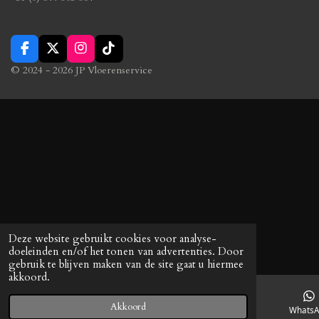
F
X
I
T
a
n
i
© 2024 - 2026 JP Vloerenservice
c
s
k
e
t
T
b
a
o
o
g
k
o
r
k
a
m
Deze website gebruikt cookies voor analyse-
doeleinden en/of het tonen van advertenties. Door
gebruik te blijven maken van de site gaat u hiermee
akkoord.
Akkoord
E-mailadres
Telefoonnummer
Whats