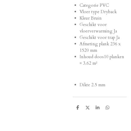
Categorie
PVC
Vloer type
Dryback
Kleur
Bruin
Geschikt voor
vloerverwarming
Ja
Geschikt voor trap
Ja
Afmeting plank
236 x
1520 mm
Inhoud doos
10 planken
= 3.62 m²
Dikte
2.5 mm
D
D
S
D
e
e
h
e
l
e
a
l
e
l
r
e
n
e
n