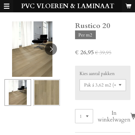
PVC VLOEREN & LAMINAAT
Ga
direct
naar
Rustico 20
de
hoofdinhoud
Per m2
€ 26,95
€ 39,95
Kies aantal pakken
In
winkelwagen