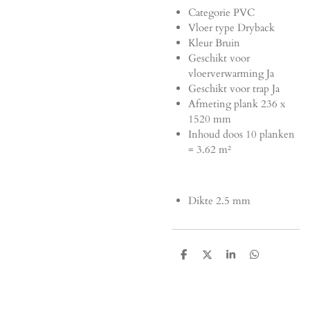
Categorie
PVC
Vloer type
Dryback
Kleur
Bruin
Geschikt voor
vloerverwarming
Ja
Geschikt voor trap
Ja
Afmeting plank
236 x
1520 mm
Inhoud doos
10 planken
= 3.62 m²
Dikte
2.5 mm
D
D
S
D
e
e
h
e
l
e
a
l
e
l
r
e
n
e
n