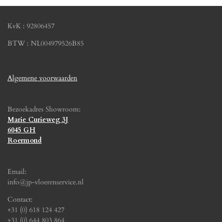
KvK : 92806457
BTW : NL004979526B85
Algemene voorwaarden
Bezoekadres Showroom:
Marie Curieweg 3J
6045 GH
Roermond
Email:
info@jp-vloerenservice.nl
Contact:
+31 (0) 618 124 427
+31 (0) 644 803 864