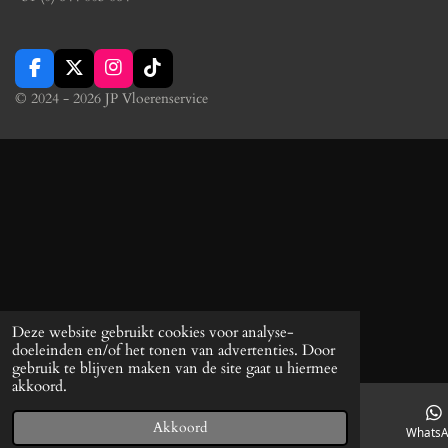
F
X
I
T
a
n
i
© 2024 - 2026 JP Vloerenservice
c
s
k
e
t
T
b
a
o
o
g
k
o
r
k
a
m
Deze website gebruikt cookies voor analyse-
doeleinden en/of het tonen van advertenties. Door
gebruik te blijven maken van de site gaat u hiermee
akkoord.
Akkoord
E-mailadres
Telefoonnummer
WhatsA