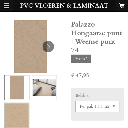
PVC VLOEREN & LAMINAAT
Ga
direct
naar
Palazzo
de
hoofdinhoud
Hongaarse punt
| Weense punt
74
Per m2
€ 47,95
Belakos