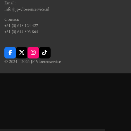
Email:
info@jp-vloerenservice.nl
Contact:
+31 (0) 618 124 427
+31 (0) 644 803 864
F
X
I
T
a
n
i
© 2024 - 2026 JP Vloerenservice
c
s
k
e
t
T
b
a
o
o
g
k
o
r
k
a
m