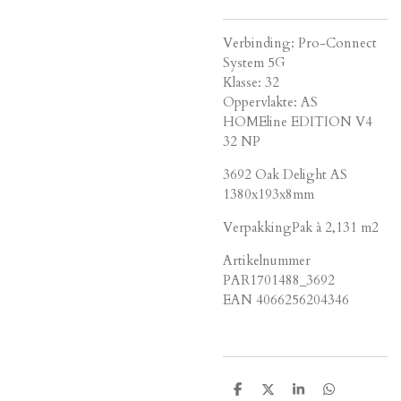
Verbinding: Pro-Connect
System 5G
Klasse: 32
Oppervlakte: AS
HOMEline EDITION V4
32 NP
3692 Oak Delight AS
1380x193x8mm
VerpakkingPak à 2,131 m2
Artikelnummer
PAR1701488_3692
EAN 4066256204346
D
D
S
D