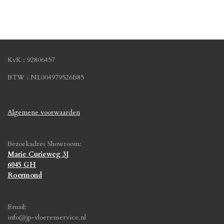
e
e
h
e
l
e
a
l
e
l
r
e
n
e
n
KvK : 92806457
BTW : NL004979526B85
Algemene voorwaarden
Bezoekadres Showroom:
Marie Curieweg 3J
6045 GH
Roermond
Email:
info@jp-vloerenservice.nl