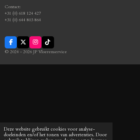
Contact:
+31 (0) 618 124 427
+31 (0) 644 803 864
F
X
I
T
a
n
i
© 2024 - 2026 JP Vloerenservice
c
s
k
e
t
T
b
a
o
o
g
k
o
r
k
a
m
Deze website gebruikt cookies voor analyse-
doeleinden en/of het tonen van advertenties. Door