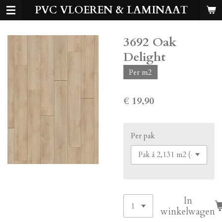
PVC VLOEREN & LAMINAAT
Ga
direct
naar
3692 Oak
de
hoofdinhoud
Delight
Per m2
€ 19,90
Per pak
In
winkelwagen