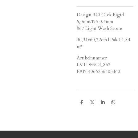
Design 340 Click Rigid
5,0mm/NS 0.4mm
867 Light Wash Stone
30,31x60,72cm | Pak à 1,84
m²
Artikelnummer
LVTDESC4_867
EAN 4066256405460
D
D
S
D
e
e
h
e
l
e
a
l
e
l
r
e
n
e
n