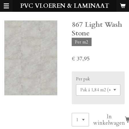
PVC VLOEREN & LAMINAAT
Ga
direct
naar
867 Light Wash
de
hoofdinhoud
Stone
Per m2
€ 37,95
Per pak
In
winkelwagen