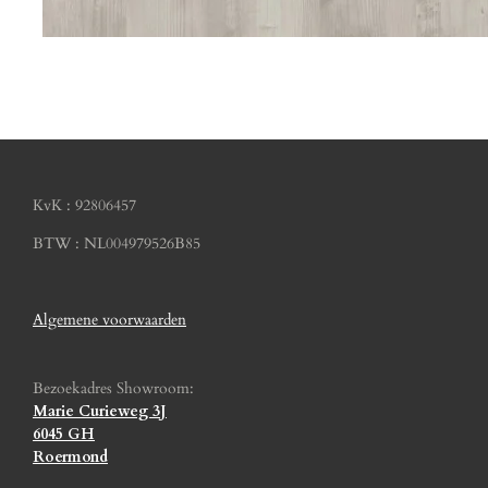
KvK : 92806457
BTW : NL004979526B85
Algemene voorwaarden
Bezoekadres Showroom:
Marie Curieweg 3J
6045 GH
Roermond