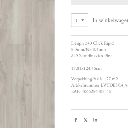
In winkelwage
Design 340 Click Rigid
5,0mm/NS 0.4mm
849 Scandinavian Pine
17,81x124,46cm
VerpakkingPak à 1,77 m2
Artikelnummer LVTDESC4_8
EAN 4066256405415
D
D
S
e
e
h