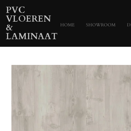
Ga
PVC
direct
VLOEREN
naar
&
HOME
SHOWROOM
D
de
hoofdinhoud
LAMINAAT