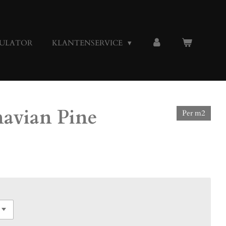
ULATOR
KLANTENSERVICE
navian Pine
Per m2