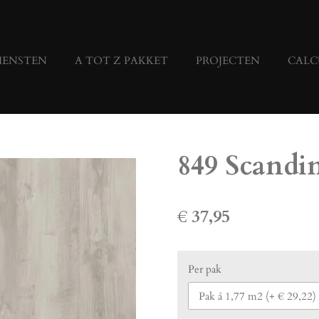
IENSTEN
A TOT Z PAKKET
PROJECTEN
CALC
849 Scandi
€ 37,95
Per pak