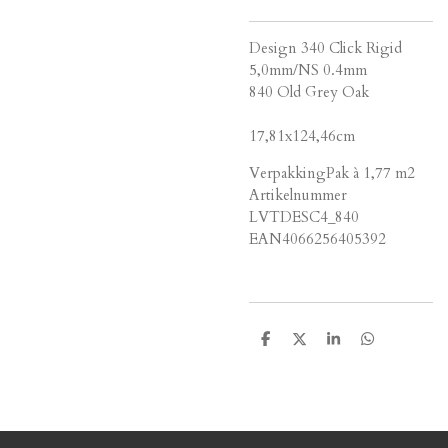
Design 340 Click Rigid
5,0mm/NS 0.4mm
840 Old Grey Oak
17,81x124,46cm
VerpakkingPak à 1,77 m2
Artikelnummer
LVTDESC4_840
EAN4066256405392
D
D
S
D
e
e
h
e
l
e
a
l
e
l
r
e
n
e
n