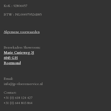
KvK : 92806457
BTW : NL004979526B85
Algemene voorwaarden
Bezoekadres Showroom:
Marie Curieweg 3J
6045 GH
Roermond
Email:
info@jp-vloerenservice.nl
Contact:
+31 (0) 618 124 427
+31 (0) 644 803 864