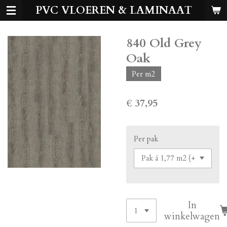
PVC VLOEREN & LAMINAAT
Ga
direct
naar
840 Old Grey
de
hoofdinhoud
Oak
Per m2
€ 37,95
Per pak
In
winkelwagen