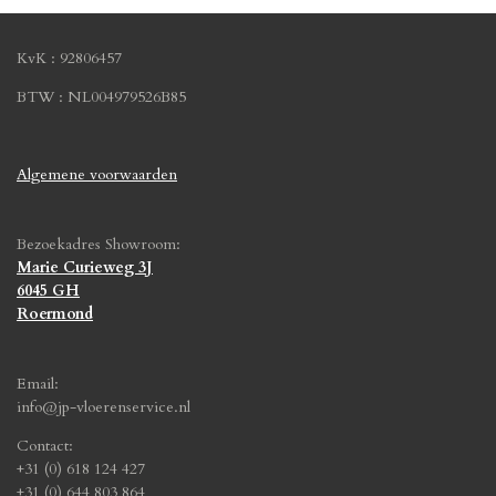
KvK : 92806457
BTW : NL004979526B85
Algemene voorwaarden
Bezoekadres Showroom:
Marie Curieweg 3J
6045 GH
Roermond
Email:
info@jp-vloerenservice.nl
Contact:
+31 (0) 618 124 427
+31 (0) 644 803 864