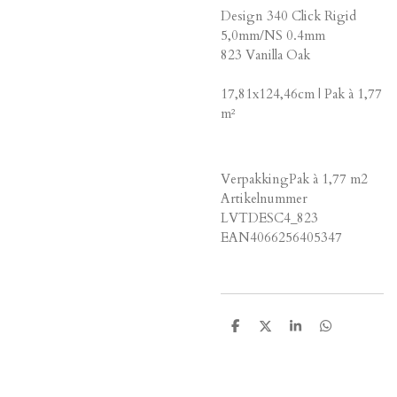
Design 340 Click Rigid
5,0mm/NS 0.4mm
823 Vanilla Oak
17,81x124,46cm | Pak à 1,77
m²
VerpakkingPak à 1,77 m2
Artikelnummer
LVTDESC4_823
EAN4066256405347
D
D
S
D
e
e
h
e
l
e
a
l
e
l
r
e
n
e
n