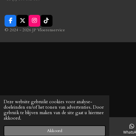
F
X
I
T
a
n
i
© 2024 - 2026 JP Vloerenservice
c
s
k
e
t
T
b
a
o
o
g
k
o
r
k
a
m
Deze website gebruikt cookies voor analyse-
doeleinden en/of het tonen van advertenties. Door
gebruik te blijven maken van de site gaat u hiermee
akkoord.
Akkoord
E-mailadres
Telefoonnummer
Whats