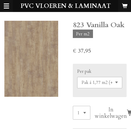
PVC VLOEREN & LAMINAAT
Ga
direct
naar
823 Vanilla Oak
de
hoofdinhoud
Per m2
€ 37,95
Per pak
In
winkelwagen