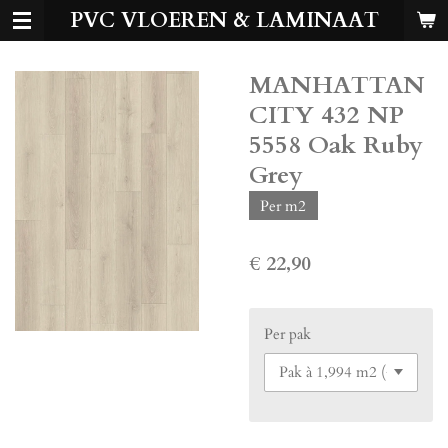
PVC VLOEREN & LAMINAAT
Ga
direct
naar
MANHATTAN
de
hoofdinhoud
CITY 432 NP
5558 Oak Ruby
Grey
Per m2
€ 22,90
Per pak