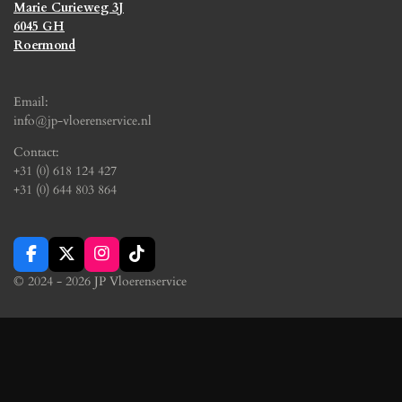
Marie Curieweg 3J
6045 GH
Roermond
Email:
info@jp-vloerenservice.nl
Contact:
+31 (0) 618 124 427
+31 (0) 644 803 864
F
X
I
T
a
n
i
© 2024 - 2026 JP Vloerenservice
c
s
k
e
t
T
b
a
o
o
g
k
o
r
k
a
m