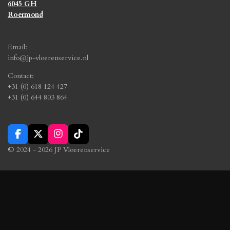
6045 GH
Roermond
Email:
info@jp-vloerenservice.nl
Contact:
+31 (0) 618 124 427
+31 (0) 644 803 864
F
X
I
T
a
n
i
© 2024 - 2026 JP Vloerenservice
c
s
k
e
t
T
b
a
o
o
g
k
o
r
k
a
m