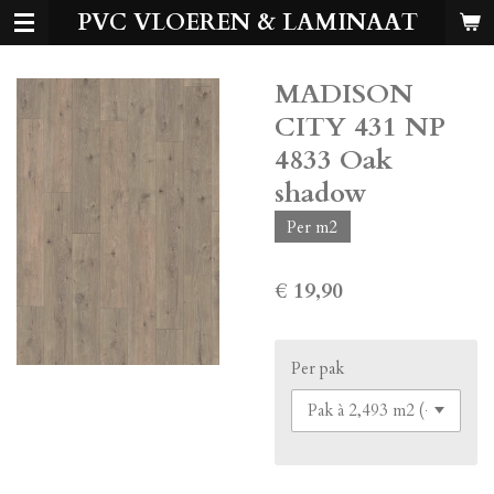
PVC VLOEREN & LAMINAAT
Ga
direct
naar
MADISON
de
hoofdinhoud
CITY 431 NP
4833 Oak
shadow
Per m2
€ 19,90
Per pak