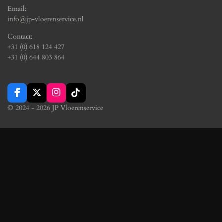
Email:
info@jp-vloerenservice.nl
Contact:
+31 (0) 618 124 427
+31 (0) 644 803 864
F
X
I
T
a
n
i
© 2024 - 2026 JP Vloerenservice
c
s
k
e
t
T
b
a
o
o
g
k
o
r
k
a
m