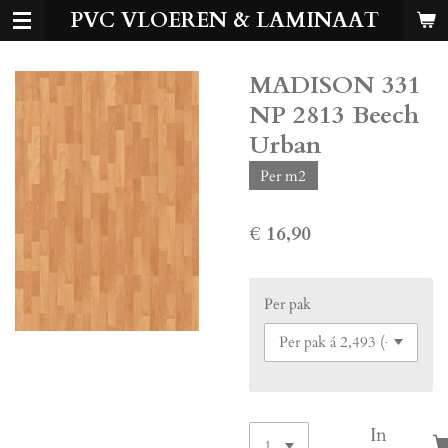
PVC VLOEREN & LAMINAAT
Ga
direct
naar
MADISON 331
de
hoofdinhoud
NP 2813 Beech
Urban
Per m2
€ 16,90
Per pak
In