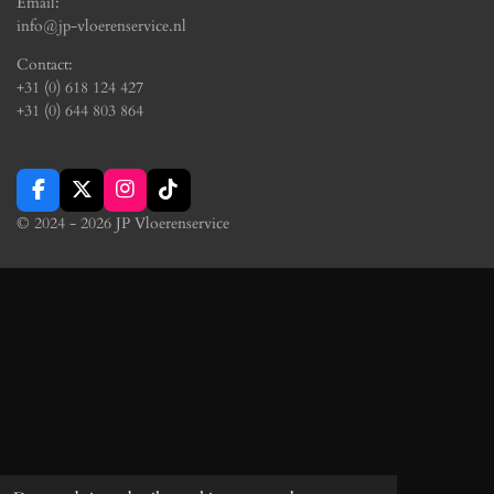
Email:
info@jp-vloerenservice.nl
Contact:
+31 (0) 618 124 427
+31 (0) 644 803 864
F
X
I
T
a
n
i
© 2024 - 2026 JP Vloerenservice
c
s
k
e
t
T
b
a
o
o
g
k
o
r
k
a
m