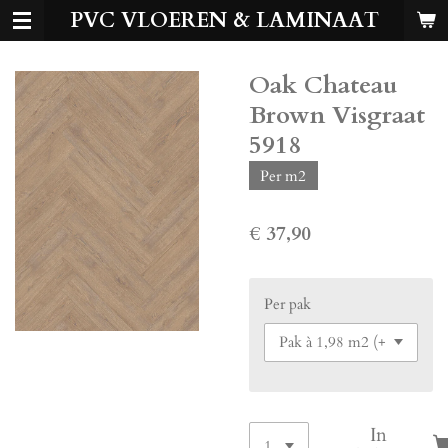
PVC VLOEREN & LAMINAAT
Ga
direct
naar
Oak Chateau
de
hoofdinhoud
Brown Visgraat
5918
Per m2
€ 37,90
Per pak
In