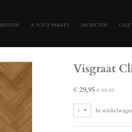
IENSTEN
A TOT Z PAKKET
PROJECTEN
CALC
Visgraat Cl
€ 29,95
€ 48,95
In winkelwage