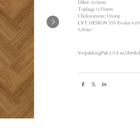
Dikte: 6,0mm
Toplaag: 0,55mm
Clicksysteem: Unizip
LVT DESIGN 555 Evolut 6,0/
0,80m²
VerpakkingPak à 0,8 m2Art
D
D
S
e
e
h
l
e
a
e
l
r
n
e