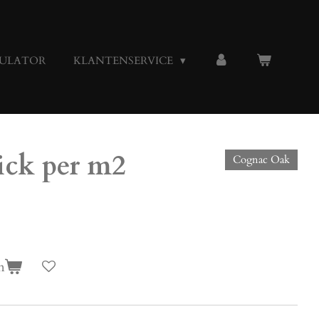
ULATOR
KLANTENSERVICE
ick per m2
Cognac Oak
n