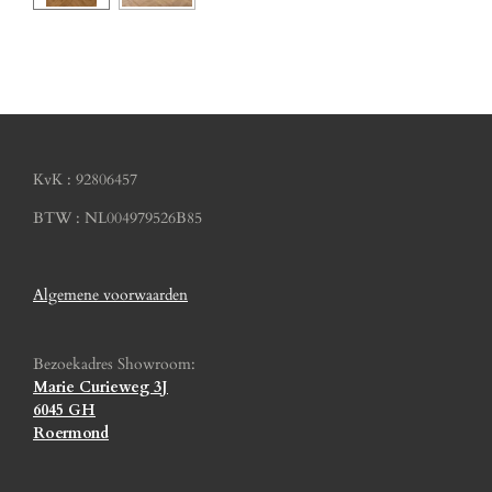
KvK : 92806457
BTW : NL004979526B85
Algemene voorwaarden
Bezoekadres Showroom:
Marie Curieweg 3J
6045 GH
Roermond