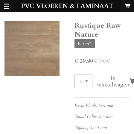
PVC VLOEREN & LAMINAAT
Ga
direct
naar
Rustique Raw
de
hoofdinhoud
Nature
Per m2
€ 29,90
€ 39,95
In
winkelwagen
Recht Plank: Verlijmd
Totaal Dikte: 2.5 mm
Toplaag: 0,55 mm