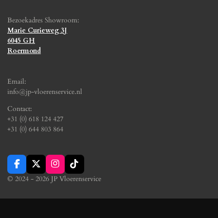
Bezoekadres Showroom:
Marie Curieweg 3J
6045 GH
Roermond
Email:
info@jp-vloerenservice.nl
Contact:
+31 (0) 618 124 427
+31 (0) 644 803 864
F
X
I
T
a
n
i
© 2024 - 2026 JP Vloerenservice
c
s
k
e
t
T
b
a
o
o
g
k