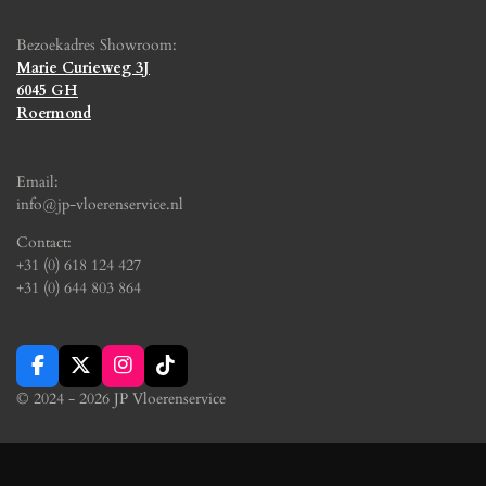
Bezoekadres Showroom:
Marie Curieweg 3J
6045 GH
Roermond
Email:
info@jp-vloerenservice.nl
Contact:
+31 (0) 618 124 427
+31 (0) 644 803 864
F
X
I
T
a
n
i
© 2024 - 2026 JP Vloerenservice
c
s
k
e
t
T
b
a
o
o
g
k