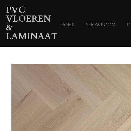
Ga
PVC
direct
VLOEREN
naar
&
HOME
SHOWROOM
D
de
hoofdinhoud
LAMINAAT