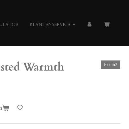
ULATOR
KLANTENSERVICE
usted Warmth
Per m2
n