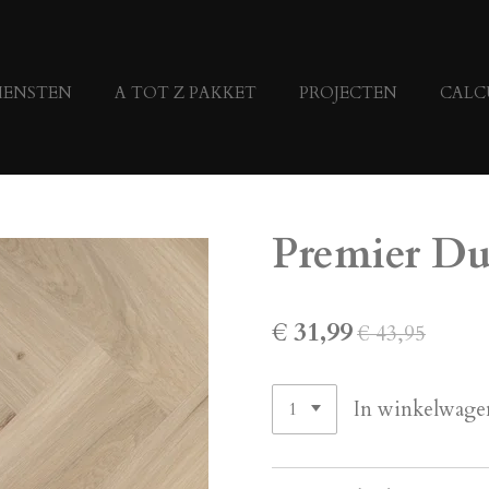
IENSTEN
A TOT Z PAKKET
PROJECTEN
CALC
Premier D
€ 31,99
€ 43,95
In winkelwage