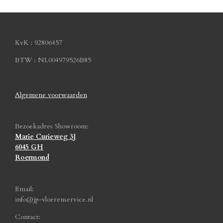
KvK : 92806457
BTW : NL004979526B85
Algemene voorwaarden
Bezoekadres Showroom:
Marie Curieweg 3J
6045 GH
Roermond
Email:
info@jp-vloerenservice.nl
Contact: