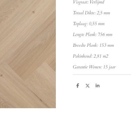
Visgraat: Verlijmd
Totaal Dikte: 2,5 mm
Toplaag: 0,55 mm
Lengte Plank: 756 mm
Breedte Plank: 153 mm
Pakinhoud: 2,81 m2
Garantie Wonen: 15 jaar
D
D
S
e
e
h
l
e
a
e
l
r
n
e