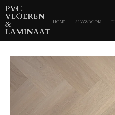
Ga
PVC
direct
VLOEREN
naar
&
HOME
SHOWROOM
D
de
hoofdinhoud
LAMINAAT