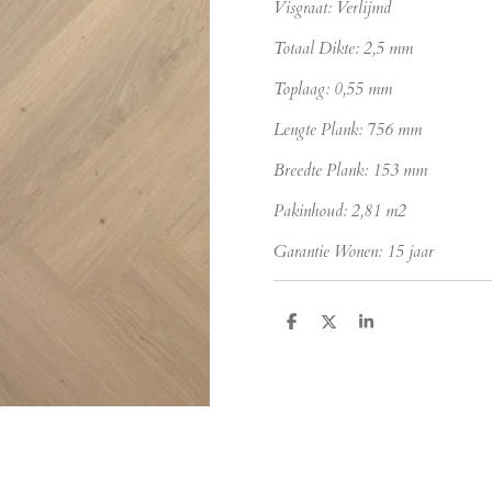
Visgraat: Verlijmd
Totaal Dikte: 2,5 mm
Toplaag: 0,55 mm
Lengte Plank: 756 mm
Breedte Plank: 153 mm
Pakinhoud: 2,81 m2
Garantie Wonen: 15 jaar
D
D
S
e
e
h
l
e
a
e
l
r
n
e