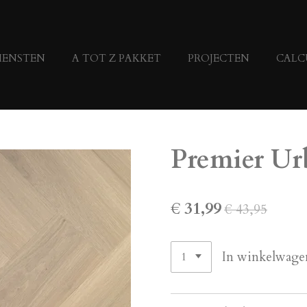
IENSTEN
A TOT Z PAKKET
PROJECTEN
CALC
Premier U
€ 31,99
€ 43,95
In winkelwage