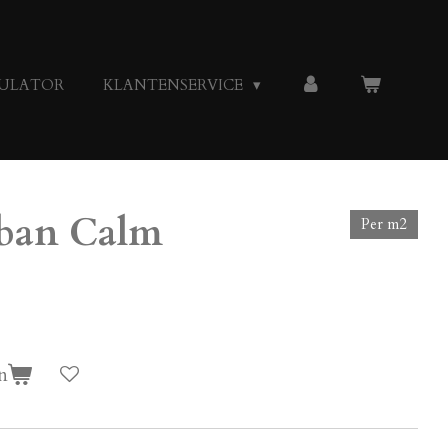
ULATOR
KLANTENSERVICE
rban Calm
Per m2
n