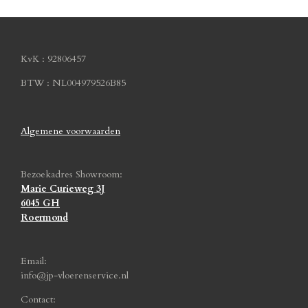
KvK : 92806457
BTW : NL004979526B85
Algemene voorwaarden
Bezoekadres Showroom:
Marie Curieweg 3J
6045 GH
Roermond
Email:
info@jp-vloerenservice.nl
Contact: