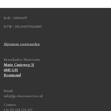
KvK : 92806457
BTW : NL004979526B85
Algemene voorwaarden
Bezoekadres Showroom:
Marie Curieweg 3J
6045 GH
Roermond
Email:
info@jp-vloerenservice.nl
Contact:
+31 (0) 618 124 427