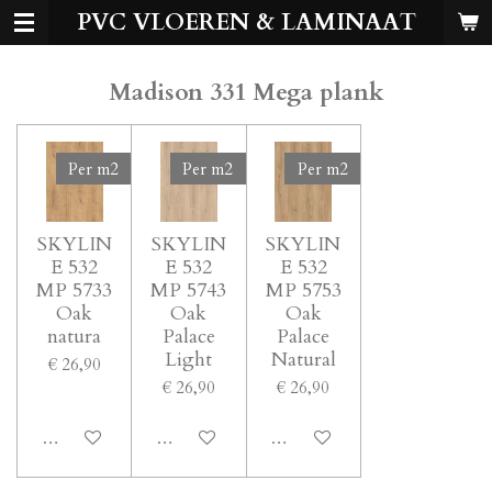
PVC VLOEREN & LAMINAAT
Ga
direct
naar
Madison 331 Mega plank
de
hoofdinhoud
Per m2
Per m2
Per m2
SKYLIN
SKYLIN
SKYLIN
E 532
E 532
E 532
MP 5733
MP 5743
MP 5753
Oak
Oak
Oak
natura
Palace
Palace
Light
Natural
€ 26,90
€ 26,90
€ 26,90
Bekijk details
Bekijk details
Bekijk details