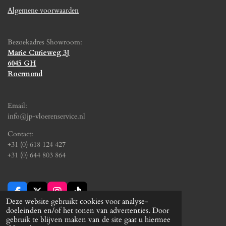
Algemene voorwaarden
Bezoekadres Showroom:
Marie Curieweg 3J
6045 GH
Roermond
Email:
info@jp-vloerenservice.nl
Contact:
+31 (0) 618 124 427
+31 (0) 644 803 864
F
X
I
T
Deze website gebruikt cookies voor analyse-
a
n
i
© 2024 - 2026 JP Vloerenservice
doeleinden en/of het tonen van advertenties. Door
c
s
k
gebruik te blijven maken van de site gaat u hiermee
e
t
T