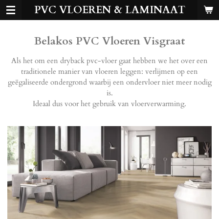
PVC VLOEREN & LAMINAAT
Ga
direct
naar
Belakos PVC Vloeren Visgraat
de
hoofdinhoud
Als het om een dryback pvc-vloer gaat hebben we het over een
traditionele manier van vloeren leggen: verlijmen op een
geëgaliseerde ondergrond waarbij een ondervloer niet meer nodig
is.
Ideaal dus voor het gebruik van vloerverwarming.