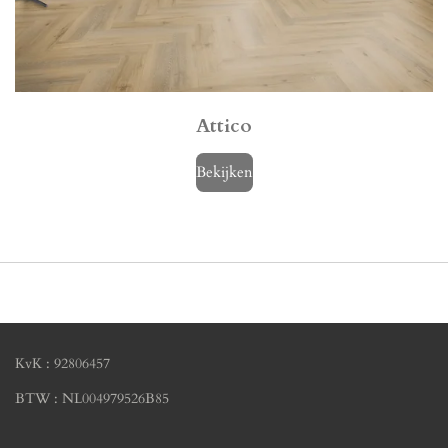
Attico
Bekijken
KvK : 92806457
BTW : NL004979526B85